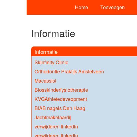
Home
Toevoegen
Informatie
Informatie
Skinfinity Clinic
Orthodontie Praktijk Amstelveen
Macassist
Blosskinderfysiotherapie
KVGAthletedeveopment
BIAB nagels Den Haag
Jachtmakelaardij
verwijderen linkedin
verwijderen linkedin